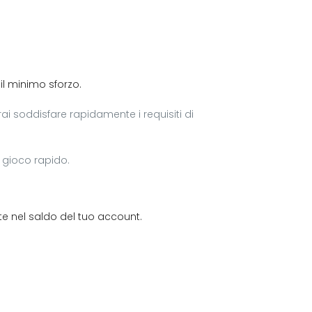
il minimo sforzo.
 soddisfare rapidamente i requisiti di
l gioco rapido.
nte nel saldo del tuo account.