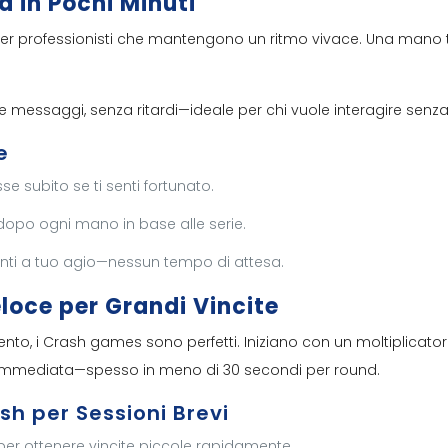
a in Pochi Minuti
ler professionisti che mantengono un ritmo vivace. Una mano ti
re messaggi, senza ritardi—ideale per chi vuole interagire senza
e
 subito se ti senti fortunato.
dopo ogni mano in base alle serie.
 senti a tuo agio—nessun tempo di attesa.
loce per Grandi Vincite
nto, i Crash games sono perfetti. Iniziano con un moltiplicato
è immediata—spesso in meno di 30 secondi per round.
ash per Sessioni Brevi
 per ottenere vincite piccole rapidamente.