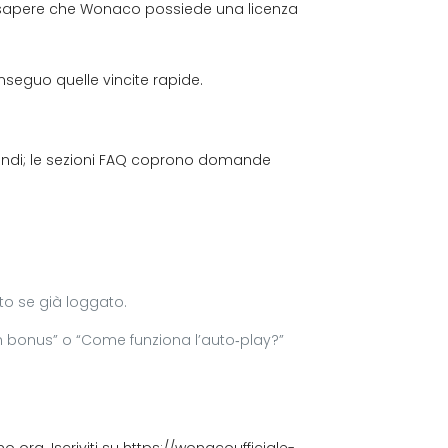
e sapere che Wonaco possiede una licenza
 inseguo quelle vincite rapide.
econdi; le sezioni FAQ coprono domande
to se già loggato.
 bonus” o “Come funziona l’auto‑play?”