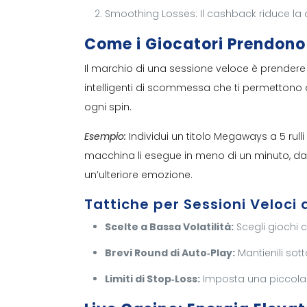
Smoothing Losses: Il cashback riduce la 
Come i Giocatori Prendono 
Il marchio di una sessione veloce è prendere
intelligenti di scommessa che ti permettono
ogni spin.
Esempio:
Individui un titolo Megaways a 5 rull
macchina li esegue in meno di un minuto, dan
un’ulteriore emozione.
Tattiche per Sessioni Veloci d
Scelte a Bassa Volatilità:
Scegli giochi
Brevi Round di Auto‑Play:
Mantienili sott
Limiti di Stop‑Loss:
Imposta una piccola s