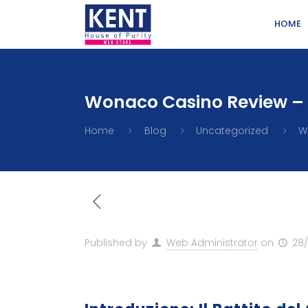
HOME
Wonaco Casino Review – G
Home
Blog
Uncategorized
W
Published by
Web Administrator
on
28