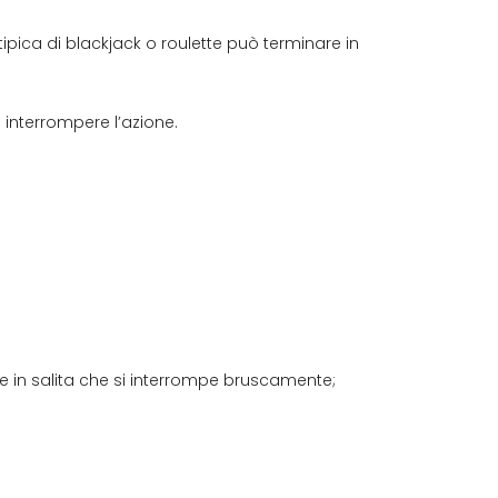
pica di blackjack o roulette può terminare in
 interrompere l’azione.
re in salita che si interrompe bruscamente;