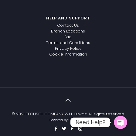
HELP AND SUPPORT
Contact Us
Branch Locations
Faq
Terms and Conditions
Privacy Policy
Cookie Information
WhatsApp
Facebook Messenger
© 2021 TECHSOL COMPANY W.L.L Kuwait. All rights reserved.
Powered by
Gigil Media
Need Help?