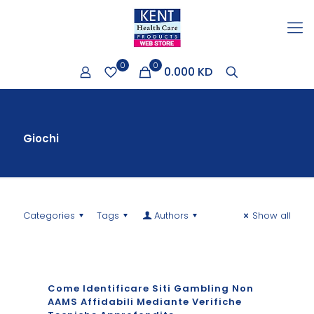
0
0
0.000 KD
Giochi
Categories
Tags
Authors
Show all
Come Identificare Siti Gambling Non
AAMS Affidabili Mediante Verifiche