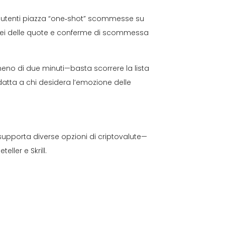
i utenti piazza “one‑shot” scommesse su
ntanei delle quote e conferme di scommessa
meno di due minuti—basta scorrere la lista
adatta a chi desidera l’emozione delle
e supporta diverse opzioni di criptovalute—
ller e Skrill.