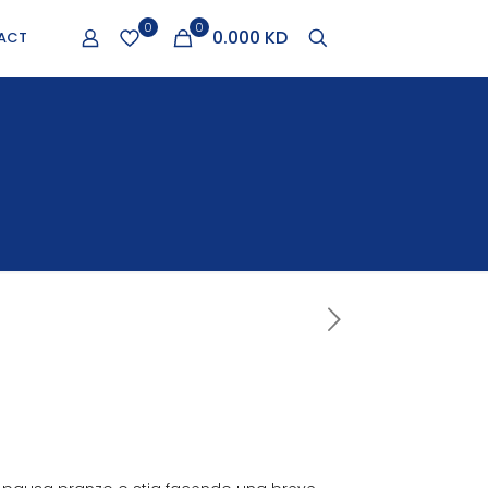
0
0
0.000 KD
ACT