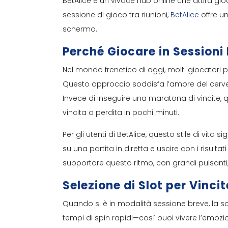
BetAlice è un vivace hub online che attira gioc
sessione di gioco tra riunioni,
BetAlice
offre u
schermo.
Perché Giocare in Sessioni 
Nel mondo frenetico di oggi, molti giocatori p
Questo approccio soddisfa l’amore del cerve
Invece di inseguire una maratona di vincite,
vincita o perdita in pochi minuti.
Per gli utenti di BetAlice, questo stile di vi
su una partita in diretta e uscire con i risul
supportare questo ritmo, con grandi pulsanti,
Selezione di Slot per Vincit
Quando si è in modalità sessione breve, la sce
tempi di spin rapidi—così puoi vivere l’emozi