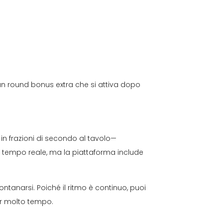
 un round bonus extra che si attiva dopo
i in frazioni di secondo al tavolo—
n tempo reale, ma la piattaforma include
tanarsi. Poiché il ritmo è continuo, puoi
er molto tempo.