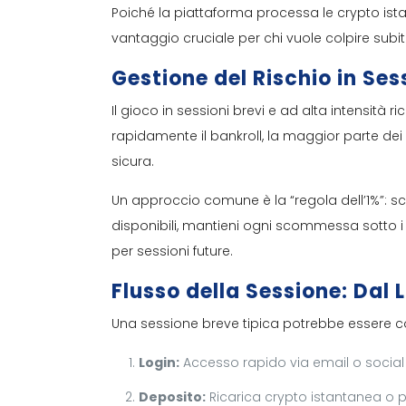
Poiché la piattaforma processa le crypto ist
vantaggio cruciale per chi vuole colpire subito i
Gestione del Rischio in Ses
Il gioco in sessioni brevi e ad alta intensit
rapidamente il bankroll, la maggior parte d
sicura.
Un approccio comune è la “regola dell’1%”: sc
disponibili, mantieni ogni scommessa sotto i
per sessioni future.
Flusso della Sessione: Dal 
Una sessione breve tipica potrebbe essere c
Login:
Accesso rapido via email o social
Deposito:
Ricarica crypto istantanea o