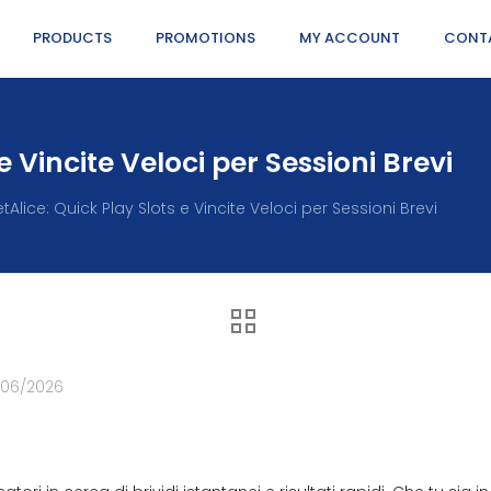
PRODUCTS
PROMOTIONS
MY ACCOUNT
CONT
e Vincite Veloci per Sessioni Brevi
tAlice: Quick Play Slots e Vincite Veloci per Sessioni Brevi
/06/2026