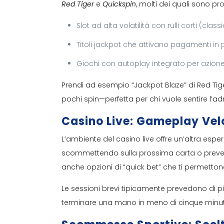
Red Tiger
e
Quickspin
, molti dei quali sono pro
Slot ad alta volatilità con rulli corti (classic
Titoli jackpot che attivano pagamenti in 
Giochi con autoplay integrato per azion
Prendi ad esempio “Jackpot Blaze” di Red Tige
pochi spin—perfetta per chi vuole sentire l’adr
Casino Live: Gameplay Vel
L’ambiente del casino live offre un’altra esperi
scommettendo sulla prossima carta o prevedend
anche opzioni di “quick bet” che ti permetto
Le sessioni brevi tipicamente prevedono di pi
terminare una mano in meno di cinque minuti