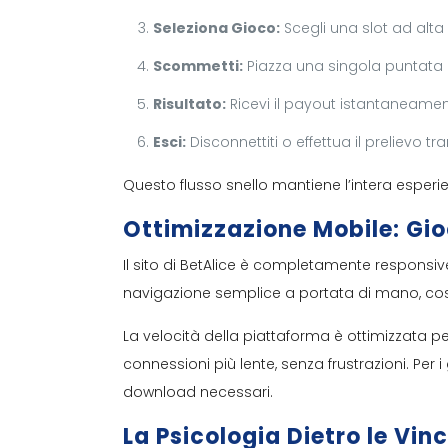
Seleziona Gioco:
Scegli una slot ad alta v
Scommetti:
Piazza una singola puntata u
Risultato:
Ricevi il payout istantaneament
Esci:
Disconnettiti o effettua il prelievo tr
Questo flusso snello mantiene l’intera esperi
Ottimizzazione Mobile: G
Il sito di BetAlice è completamente responsi
navigazione semplice a portata di mano, così 
La velocità della piattaforma è ottimizzata p
connessioni più lente, senza frustrazioni. Per i
download necessari.
La Psicologia Dietro le Vinc